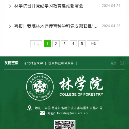
林学院召开党纪学习教育启动部署会
2024-04-24
喜报！我院林木遗传育种学科党支部获批“全国党建工作样板党支部”培育创建单位
2024-04-23
上页
1
2
3
4
5
下页
|
|
友情链接：
东北林业大学
国家林业和草原局
更多
|
|
|
中国林业科学研究院
北京林业大学
南京林业大学
|
|
|
西南林业大学
中南林业科技大学
西北农林科技大学
|
福建农林大学
内蒙古农业大学
地址：中国 黑龙江省哈尔滨市香坊区和兴路26号
邮箱：forestry@nefu.edu.cn