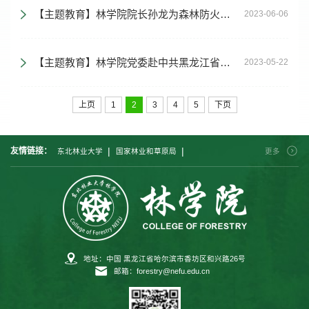
【主题教育】林学院院长孙龙为森林防火湿地教师党支部讲授主题党课
2023-06-06
【主题教育】林学院党委赴中共黑龙江省委党校（黑龙江省行政学院）开展主题教育学习实践活动
2023-05-22
上页
1
2
3
4
5
下页
|
|
友情链接：
东北林业大学
国家林业和草原局
更多
|
|
|
中国林业科学研究院
北京林业大学
南京林业大学
|
|
|
西南林业大学
中南林业科技大学
西北农林科技大学
|
福建农林大学
内蒙古农业大学
地址：中国 黑龙江省哈尔滨市香坊区和兴路26号
邮箱：forestry@nefu.edu.cn