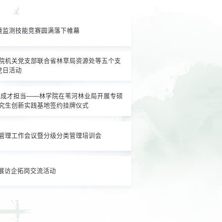
环境监测技能竞赛圆满落下帷幕
院机关党支部联合省林草局资源处等五个支
党日活动
砺成才担当——林学院在苇河林业局开展专硕
究生创新实践基地签约挂牌仪式
管理工作会议暨分级分类管理培训会
2026.07.06
展访企拓岗交流活动
深耕林业实践 砥砺成才担当——林学院在苇河林业局开展专硕实践课程并举行研究生创新实践基地签约挂牌仪式
第五届“东林杯”