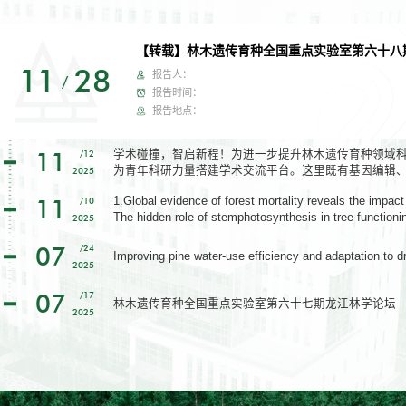
【转载】林木遗传育种全国重点实验室第六十八
11
28
报告人：
/
报告时间：
报告地点：
11
学术碰撞，智启新程！为进一步提升林木遗传育种领域
/12
为青年科研力量搭建学术交流平台。这里既有基因编辑
2025
享，更有跨院校、跨团队的思想对话—14位青年学者将
11
1.Global evidence of forest mortality reveals the impact
/10
导，让观点交锋、经验互鉴成为学术成长的催化剂。诚
The hidden role of stemphotosynthesis in tree functioni
2025
撞中凝聚共识，在深度探讨中开拓新局，携手推动学科
Resilience and Biodiversity in Tablas de Daimiel Nation
07
/24
Improving pine water-use efficiency and adaptation to d
2025
07
/17
林木遗传育种全国重点实验室第六十七期龙江林学论坛
2025