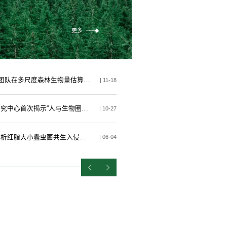
更多
【转载】【助力“双碳”】我校研究团队在多尺度森林生物量估算方向取得新进展
林学院多项成果获梁希林业
| 11-18
【转载】我校东北亚生物多样性研究中心首次揭示“人与生物圈计划”与“昆蒙框架”的协同增效潜力
| 10-27
丁香校友科研讲坛｜孙江华教授解析红脂大小蠹虫菌共生入侵的维持机制
| 06-04