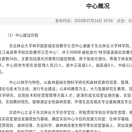
中心概况
发布时间：2018年07月14日 19:56
点击：
4
（
1
）中心建设历程
东北林业大学林学国家级实验教学示范中心隶属于东北林业大学林学院
龙江省高等学校实验教学示范中心
”
，并于
2008
年被批准为
“
林学国家级实验教
台套数
34
台，主要包括激光共聚焦扫描显微镜、原子吸收光谱仪、等离子体发
享。中心现有专职实验管理人员
22
人，其中正高级
1
人，副高级
9
人，中级
12
伍。
中心以林学为特色，以森林基础生物科学研究和森林资源的培育、管理
理论与技术为主线，进行专业建设；以本科教育为主，大力发展研究生教育，
科学研究、应用技术和经营管理等方面人才；逐渐形成实验室设施完备、实验
进、实验教材领先、能够满足全校森林资源、环境生态及相关专业基础课及专
实验中心立足于东北林业大学办学定位，积极贯彻学校办学指导思想，
校实验室建设发展规划为基础，确定实验中心今后的发展方向是：在林学基础
经营规划、森林培育、生态科学、森林病虫害生物学等实验室基础上，突出发
特色鲜明，辐射范围广，示范作用强的国内一流实验教学中心。