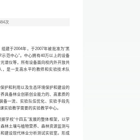
384
次
，组建于
2004
年，于
2007
年被批准为
“
黑
学示范中心
”
。中心拥有
40
万以上的设备
射光谱仪等，所有设备面向校内外开放共
人，是一支高水平的教师和实验技术队
、保护和利用以及生态环境保护和建设的
培养具备林业创新创业能力的、高素质的
装备一流、实验队伍优化、实验手段先
业课实验教学需要的实验教学中心。
根据学校
“
十四五
”
发展的整体框架，以学
、森林土壤与植物营养、森林资源监测与
展和建设现代林业分析测试实验室。形成