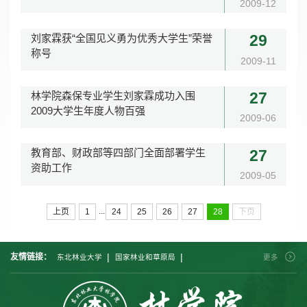
2009-12
刘家霖获“全国见义勇为优秀大学生”荣誉
29
称号
2009-11
林学院森保专业学生刘家霖成功入围
27
2009大学生年度人物百强
2009-06
教育部、财政部等四部门全面部署学生
27
资助工作
2009-05
...
上页
1
24
25
26
27
28
下页
|
|
友情链接：
东北林业大学
国家林业和草原局
更多
|
|
|
中国林业科学研究院
北京林业大学
南京林业大学
|
|
|
西南林业大学
中南林业科技大学
西北农林科技大学
|
福建农林大学
内蒙古农业大学