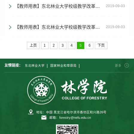
【教师用表】东北林业大学校级教学改革项目立项相关材料
2019-09-03
【教师用表】东北林业大学校级教学改革项目（重点委托项目）结题相关材料
2019-09-03
上页
1
2
3
4
5
6
下页
|
|
友情链接：
东北林业大学
国家林业和草原局
更多
|
|
|
中国林业科学研究院
北京林业大学
南京林业大学
|
|
|
西南林业大学
中南林业科技大学
西北农林科技大学
|
福建农林大学
内蒙古农业大学
地址：中国 黑龙江省哈尔滨市香坊区和兴路26号
邮箱：forestry@nefu.edu.cn