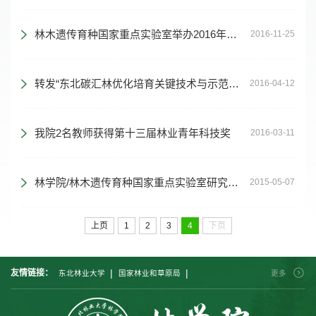
林木遗传育种国家重点实验室举办2016年第二届学术论坛暨“名家讲坛
2016-11-25
转发“东北碳汇林优化培育关键技术与示范”通过课题验收
2016-04-12
我院2名教师获得第十三届林业青年科技奖
2016-03-11
林学院/林木遗传育种国家重点实验室研究成果在植物生物学国际顶级刊物《Plant Physiology》上发表
2015-05-07
上页
1
2
3
4
下页
|
|
友情链接：
东北林业大学
国家林业和草原局
更多
|
|
|
中国林业科学研究院
北京林业大学
南京林业大学
|
|
|
西南林业大学
中南林业科技大学
西北农林科技大学