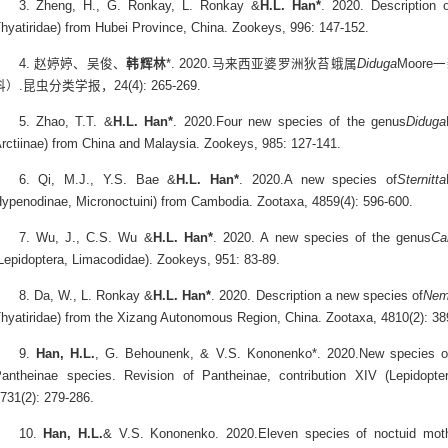
3. Zheng, H., G. Ronkay, L. Ronkay &
H.L. Han*
. 2020. Description 
hyatiridae) from Hubei Province, China. Zookeys, 996: 147-152.
4. 赵婷婷、吴俊、
韩辉林
*. 2020.马来西亚婆罗洲狄苔蛾属
Diduga
Moor
科）.昆虫分类学报，24(4): 265-269.
5. Zhao, T.T. &
H.L. Han*
. 2020.Four new species of the genus
Diduga
rctiinae) from China and Malaysia. Zookeys, 985: 127-141.
6. Qi, M.J., Y.S. Bae &
H.L. Han*
. 2020.A new species of
Sternitta
ypenodinae, Micronoctuini) from Cambodia. Zootaxa, 4859(4): 596-600.
7. Wu, J., C.S. Wu &
H.L. Han*
. 2020. A new species of the genus
Ca
Lepidoptera, Limacodidae). Zookeys, 951: 83-89.
8. Da, W., L. Ronkay &
H.L. Han*
. 2020. Description a new species of
Nem
hyatiridae) from the Xizang Autonomous Region, China. Zootaxa, 4810(2): 38
9.
Han, H.L.
, G. Behounenk, & V.S. Kononenko*. 2020.New species o
antheinae species. Revision of Pantheinae, contribution XIV (Lepidopte
731(2): 279-286.
10.
Han, H.L.
& V.S. Kononenko. 2020.Eleven species of noctuid moth