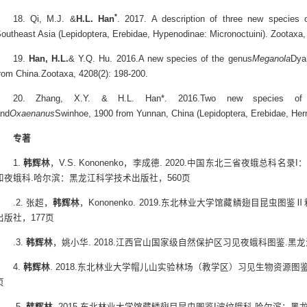
*
18. Qi, M.J. &
H.L. Han
. 2017. A description of three new species 
outheast Asia (Lepidoptera, Erebidae, Hypenodinae: Micronoctuini). Zootaxa,
19.
Han, H.L.
& Y.Q. Hu. 2016.A new species of the genus
Meganola
Dyar
rom China.Zootaxa, 4208(2): 198-200.
20. Zhang, X.Y. & H.L. Han*. 2016.Two new species of
and
Oxaenanus
Swinhoe, 1900 from Yunnan, China (Lepidoptera, Erebidae, Herm
专著
1.
韩辉林
，V.S. Kononenko，李成德. 2020.中国东北三省夜蛾总
和夜蛾科.哈尔滨：黑龙江科学技术出版社，560页
.2. 张超，
韩辉林
，Kononenko. 2019.东北林业大学馆藏鳞翅目昆虫
出版社，177页
.3.
韩辉林
，姚小华. 2018.江西官山国家级自然保护区习见夜蛾科图鉴.黑龙
4.
韩辉林
. 2018.东北林业大学帽儿山实验林场（教学区）习见生物资源图
页
.5.
韩辉林
. 2015.东北林业大学馆藏鳞翅目昆虫图鉴I波纹蛾科.哈尔滨：黑龙