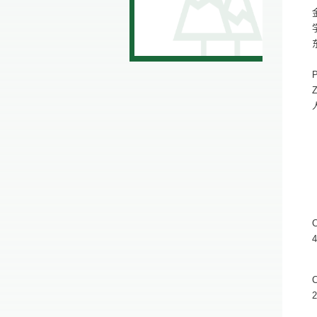
C
4
C
2