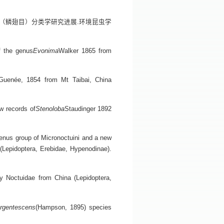
科（鳞翅目）分类学研究进展.环境昆虫学
f the genus
Evonima
Walker 1865 from
Guenée, 1854 from Mt Taibai, China
w records of
Stenoloba
Staudinger 1892
nus group of Micronoctuini and a new
Lepidoptera, Erebidae, Hypenodinae).
 Noctuidae from China (Lepidoptera,
rgentescens
(Hampson, 1895) species