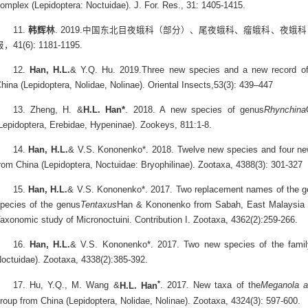
omplex (Lepidoptera: Noctuidae). J. For. Res., 31: 1405-1415.
11.
韩辉林
. 2019.中国东北目夜蛾科（部分）、尾夜蛾科、瘤蛾科、夜蛾
报，41(6): 1181-1195.
12.
Han, H.L.
& Y.Q. Hu. 2019.Three new species and a new record o
hina (Lepidoptera, Nolidae, Nolinae). Oriental Insects,53(3): 439–447
13. Zheng, H. &
H.L. Han*
. 2018. A new species of genus
Rhynchina
Lepidoptera, Erebidae, Hypeninae). Zookeys, 811:1-8.
14.
Han, H.L.
& V.S. Kononenko*. 2018. Twelve new species and four ne
rom China (Lepidoptera, Noctuidae: Bryophilinae). Zootaxa, 4388(3): 301-327
15.
Han, H.L.
& V.S. Kononenko*. 2017. Two replacement names of the ge
pecies of the genus
Tentaxus
Han & Kononenko from Sabah, East Malaysia (
axonomic study of Micronoctuini. Contribution I. Zootaxa, 4362(2):259-266.
16.
Han, H.L.
& V.S. Kononenko*. 2017. Two new species of the family
octuidae). Zootaxa, 4338(2):385-392.
*
17. Hu, Y.Q., M. Wang &
H.L. Han
. 2017. New taxa of the
Meganola a
roup from China (Lepidoptera, Nolidae, Nolinae). Zootaxa, 4324(3): 597-600.