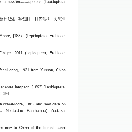
of a new
Hiroshia
species (Lepidoptera,
e一新种记述（鳞翅目：目夜蛾科：灯蛾亚
Moore, [1887] (Lepidoptera, Erebidae,
Fibiger, 2011 (Lepidoptera, Erebidae,
issa
Hering, 1931 from Yunnan, China
acerota
Hampson, [1893] (Lepidoptera:
9-394.
f
Donda
Moore, 1882 and new data on
ra, Noctuidae: Pantheinae). Zootaxa,
s new to China of the boreal faunal