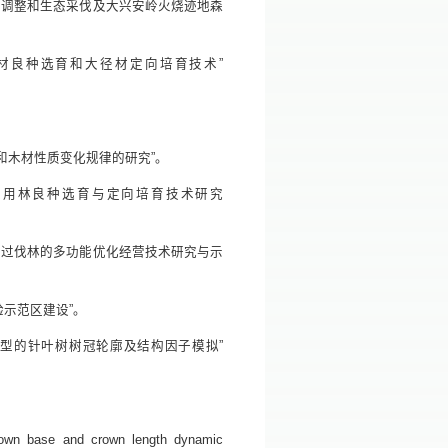
林结构调整和生态采伐及大兴安岭火烧迹地森
松大径材良种选育和大径材定向培育技术”
。
干形和木材性质变化规律的研究”。
果材兼用林良种选育与定向培育技术研究
兴安岭过伐林的多功能优化经营技术研究与示
验示范区建设”。
混合模型的针叶树树冠轮廓及结构因子模拟”
crown base and crown length dynamic