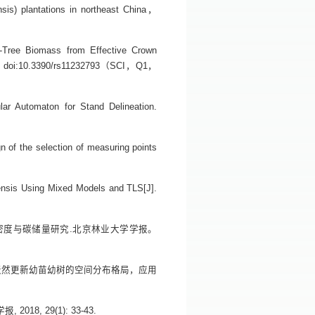
nsis) plantations in northeast China，
al-Tree Biomass from Effective Crown
793; doi:10.3390/rs11232793（SCI，Q1，
lar Automaton for Stand Delineation.
gn of the selection of measuring points
lgensis Using Mixed Models and TLS[J].
密度与碳储量研究.北京林业大学学报。
型天然更新幼苗幼树的空间分布格局，应用
, 29(1): 33-43.