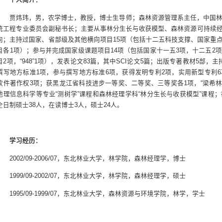
贾炜玮，男，农学博士，教授，博士生导师；森林资源管理系主任，中国
统工程专业委员会副秘书长；主要从事林分生长与收获模型、森林资源可持续
向；主持过国家、省部级及其他横向项目15项（包括十二五科技支撑、国家重
目各1项）；参与并完成国家级课题项目14项（包括国家十一五3项，十二五2
目2项，“948”1项），发表论文83篇，其中SCI论文5篇；出版专著教材5部
撰写地方标准1项，参与撰写地方标准6项，获得发明专利2项，实用新型专利
软件著作权3项；获黑龙江省科技进步一等奖、二等奖、三等奖各1项，“梁希林
地理信息科学等专业“测树学”课程和森林经理学科“林分生长与收获模型”课程
全日制硕士38人，在读博士3人，硕士24人。
学习经历：
2002/09-2006/07，东北林业大学，林学院，森林经理学，博士
1999/09-2002/07，东北林业大学，林学院，森林经理学，硕士
1995/09-1999/07，东北林业大学，森林资源与环境学院，林学，学士