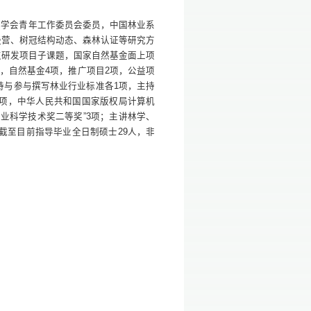
林学会青年工作委员会委员，中国林业系
经营、树冠结构动态、森林认证等研究方
点研发项目子课题，国家自然基金面上项
项，自然基金4项，推广项目2项，公益项
，主持与参与撰写林业行业标准各1项，主持
6项，中华人民共和国国家版权局计算机
业科学技术奖二等奖”3项；主讲林学、
；截至目前指导毕业全日制硕士29人，非