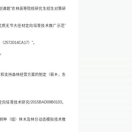
”规划课题“农林高等院校研究生招生对策研
工林优质无节大径材定向培育技术推广示范”
572014CA17）”。
”。
判定和支持森林经营方案的制定（新乡，东
培育技术研究/2015BAD09B0103，
区主要树种（组）林木及林分动态模拟技术推