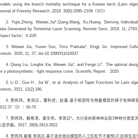
odels using the branch mortality technique for a Korean larch (Larix olge
ournal of Forestry Research ,2019. 30(6):2095–2109（SCI）
2. Yujie,Zheng, Weiwei,Jia*,Qiang,Wang, Xu,Huang. Deriving Individu
ata Generated by Terrestrial Laser Scanning, Remote Sens. 2019, 11, 2
Impact factor：4.118）
3. Weiwei Jia, Yusen Sun, Timo Pukkala*, Xingji Jin. Improved Cellu
orests. 2020, 11, 37; doi:10.3390/f11010037
4. Qiang Liu, Longfei Xie, Weiwei Jia*, and Fengri Li*.. The optimal desi
or a photosynthetic - light response curve. Scientific Report. . 2020
5. Li D , Guo H , Jia W , et al. Analysis of Taper Functions for Larix o
orests, 2021, 12(2):196.
6. 贾炜玮，李凤日，董利虎，赵鑫.基于相容性生物量模型的樟子松林碳
2012,37（2）：65-70
7. 贾炜玮，解希涛，姜生伟，李凤日*。大兴安岭新林林业局3种林分类
生态学报。2017, 28(9):2813-2822
8. 贾炜玮,崔璨,李凤日.基于混合效应模型的人工红松节子属性[J].应用生态学报, 2018