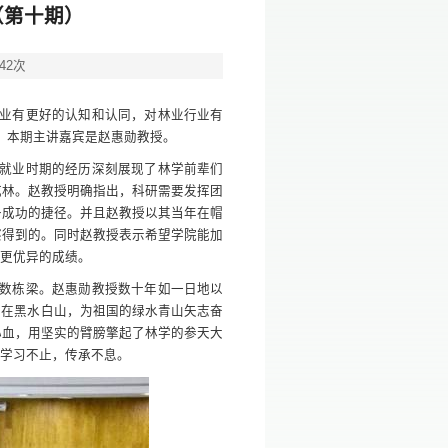
（第十期）
42
次
业有更好的认知和认同，对林业行业有
，本期主讲嘉宾是赵惠勋教授。
就业时期的经历深刻展现了林学前辈们
成林。赵教授明确指出，科研需要发挥团
条成功的捷径。并且赵教授以其当年在帽
察得到的。同时赵教授表示希望学院能加
得更优异的成绩。
数栋梁。赵惠勋教授数十年如一日地以
洒在黑水白山，为祖国的绿水青山矢志奋
心血，用坚实的臂膀擎起了林学的参天大
辈学习不止，传承不息。