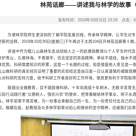
林苑话廊——讲述我与林学的故事
发布时间：2019年10月31日 13:29
点击：
6
为使林学院师生更深刻的了解学院发展历程，传承林学精神，让学生对专
更新的诠释，
2019
年
10
月
30
日
(
星期三
)
下午两点于主西
104
召开林苑话廊第十期
讲座中作为帽儿山森林生态站创始人之一的赵惠勋教授以个人学生时代及
守护青山，扎根林海，不畏艰辛，信念坚定的崇高精神。单丝不成线，独木不
体优势。科研需要知识的积累，这是一个长期的过程，但是借鉴他人意见是一
儿山做科研的真实经历证明了重要的实验结论是由日复一日认真谨慎的细致观
大对科研的支持力度，给予科研工作者良好的工作环境，使其更有利于学院取
兢兢业业做教育，目不窥园做科研。十年风雨成十年树木，无数辛苦育无
实际行动践行着“立德树人，强农兴农”的使命，把青春献给林学事业，将汗水
斗。林学前辈不畏苦难，为一份事业奉献自己的一生，为一份责任付出自己的
树。楷模在兹，赵教授及众多林学前辈对初心和使命的坚守精神，应被我们后