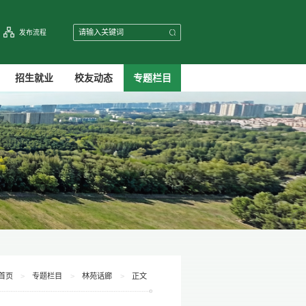
发布流程
招生就业
校友动态
专题栏目
首页
>
专题栏目
>
林苑话廊
>
正文