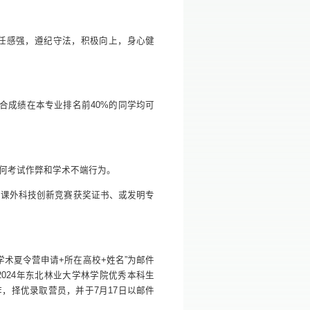
责任感强，遵纪守法，积极向上，身心健
合成绩在本专业排名前40%的同学均可
任何考试作弊和学术不端行为。
级课外科技创新竞赛获奖证书、或发明专
生学术夏令营申请+所在高校+姓名”为邮件
2024年东北林业大学林学院优秀本科生
工作，择优录取营员，并于7月17日以邮件