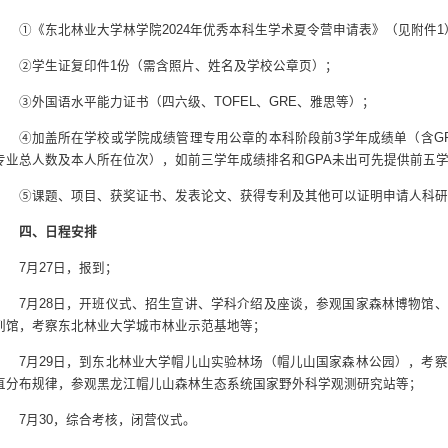
①《东北林业大学林学院2024年优秀本科生学术夏令营申请表》（见附件1
②学生证复印件1份（需含照片、姓名及学校公章页）；
③外国语水平能力证书（四六级、TOFEL、GRE、雅思等）；
④加盖所在学校或学院成绩管理专用公章的本科阶段前3学年成绩单（含G
专业总人数及本人所在位次），如前三学年成绩排名和GPA未出可先提供前五学
⑤课题、项目、获奖证书、发表论文、获得专利及其他可以证明申请人科研
四、日程安排
7月27日，报到；
7月28日，开班仪式、招生宣讲、学科介绍及座谈，参观国家森林博物馆
列馆，考察东北林业大学城市林业示范基地等；
7月29日，到东北林业大学帽儿山实验林场（帽儿山国家森林公园），考
直分布规律，参观黑龙江帽儿山森林生态系统国家野外科学观测研究站等；
7月30，综合考核，闭营仪式。