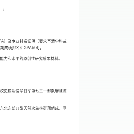
）；
PA）及专业排名证明（要求写清学科或
期成绩排名和GPA证明；
能力和水平的原创性研究成果材料。
、校史馆及侵华日军第七三一部队罪证陈
察东北东部典型天然次生林群落组成、垂