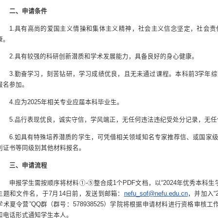
二、申请条件
1.具有高尚的爱国主义情操和集体主义精神，社会主义信念坚定，社会
康。
2.具有较强的科研创新潜质和学术发展能力，具备良好的身心健康。
3.勤奋学习，刻苦钻研，学习成绩优良，且无未通过课程。本科前3学年综
报名参加。
4.应为2025年相关专业应届本科毕业生。
5.品行表现优良，诚实守信，学风端正，无任何违法违纪受处分记录，无
6.如具有特殊培养潜质的学生，可凭借相关领域知名专家推荐信、或国家
利证书等同级别其他材料报名。
三、申请流程
申报学生需按顺序将材料①-⑤整合成1个PDF文档，以“2024年优秀本科
主题和文件名，于7月14日前，发送到邮箱：
nefu_sof@nefu.edu.cn
，并加入“
学术夏令营”QQ群（群号：578938525）学院将根据申请材料进行资格审核
和电话形式通知学生本人。