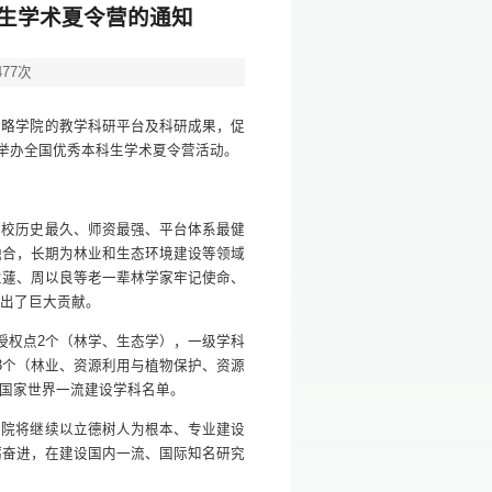
科生学术夏令营的通知
477
次
领略学院的教学科研平台及科研成果，促
0日举办全国优秀本科生学术夏令营活动。
学校历史最久、师资最强、平台体系最健
融合，长期为林业和生态环境建设等领域
业蘧、周以良等老一辈林学家牢记使命、
做出了巨大贡献。
授权点2个（林学、生态学），一级学科
3个（林业、资源利用与植物保护、资源
入选国家世界一流建设学科名单。
学院将继续以立德树人为根本、专业建设
砺奋进，在建设国内一流、国际知名研究