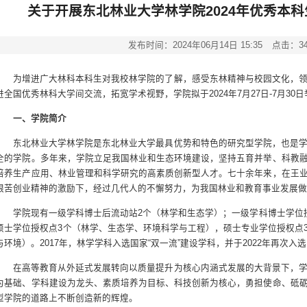
关于开展东北林业大学林学院2024年优秀本
发布时间：2024年06月14日 15:35
点击：
3
为增进广大林科本科生对我校林学院的了解，感受东林精神与校园文化，
进全国优秀林科大学间交流，拓宽学术视野，学院拟于2024年7月27日-7月3
一、学院简介
东北林业大学林学院是东北林业大学最具优势和特色的研究型学院，也是
全的学院。多年来，学院立足我国林业和生态环境建设，坚持五育并举、科教
培养生产应用、林业管理和科学研究的高素质创新型人才。七十余年来，在王
艰苦创业精神的激励下，经过几代人的不懈努力，为我国林业和教育事业发展
学院现有一级学科博士后流动站2个（林学和生态学）；一级学科博士学位
硕士学位授权点3个（林学、生态学、环境科学与工程），硕士专业学位授权点
与环境）。2017年，林学学科入选国家“双一流”建设学科，并于2022年再次
在高等教育从外延式发展转向以质量提升为核心内涵式发展的大背景下，
为基础、学科建设为龙头、素质培养为目标、科技创新为核心，勇担使命、砥
型学院的道路上不断创造新的辉煌。