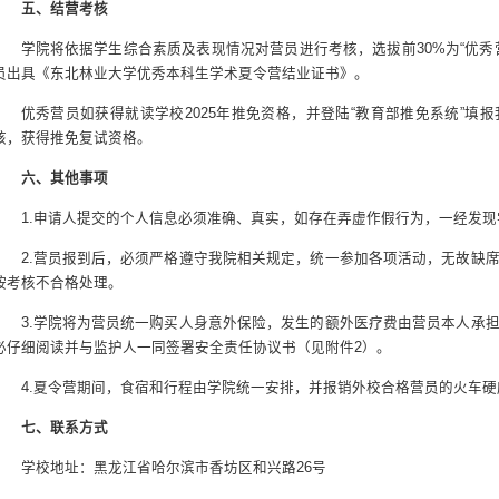
五、结营考核
学院将依据学生综合素质及表现情况对营员进行考核，选拔前30%为“优秀
员出具《东北林业大学优秀本科生学术夏令营结业证书》。
优秀营员如获得就读学校2025年推免资格，并登陆“教育部推免系统”填
核，获得推免复试资格。
六、其他事项
1.申请人提交的个人信息必须准确、真实，如存在弄虚作假行为，一经发
2.营员报到后，必须严格遵守我院相关规定，统一参加各项活动，无故缺
按考核不合格处理。
3.学院将为营员统一购买人身意外保险，发生的额外医疗费由营员本人承
必仔细阅读并与监护人一同签署安全责任协议书（见附件2）。
4.夏令营期间，食宿和行程由学院统一安排，并报销外校合格营员的火车
七、联系方式
学校地址：黑龙江省哈尔滨市香坊区和兴路26号