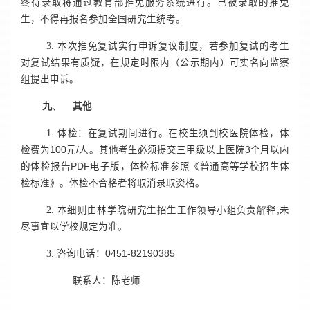
终待录取将通过教育部推免服务系统进行。已被录取的推免
生，不得再报名参加全国研究生统考。
3.
本次推免复试实行申诉复议制度，若参加复试的考生
对复试结果有质疑，在规定时限内（公示期内）可实名向监察
组提出申诉。
九、
其他
1.
体检：在复试期间进行。在校生须到校医院体检，体
检费为
100
元
/
人。其他考生必须提交三甲级以上医院
3
个月以内
的体检报告
PDF
电子版，体检标准参照《普通高等学校招生体
检标准》。体检不合格者将取消录取资格。
2.
本细则由林学院研究生招生工作领导小组负责解释
,
未
尽事宜以学校规定为准。
3.
咨询电话：
0451-82190385
联系人：陈老师