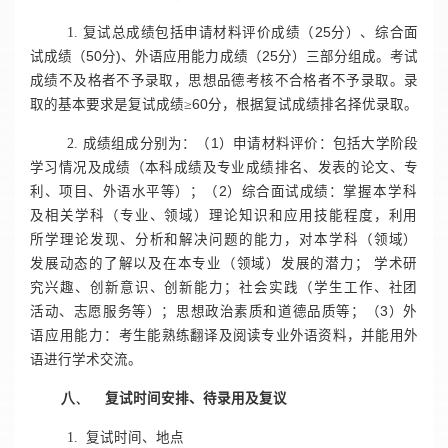
1.
复试总成绩包括申请材料评价成绩（
25
分）、综合面
试成绩（
50
分
)
、外语应用能力成绩（
25
分）三部分组成。考试
成绩不及格者不予录取，思想品德考核不合格者不予录取。录
取的基本要求是复试成绩≥
60
分，根据复试成绩排名择优录取。
2.
成绩组成分别为：（
1
）申请材料评价：包括大学阶段
学习情况及成绩（本科成绩及专业成绩排名、发表的论文、专
利、项目、外语水平等）；（
2
）综合面试成绩：
掌握本学科
及相关学科（专业、领域）理论知识和应用技能程度，利用
所学理论发现、分析和解决问题的能力，对本学科（领域）
发展动态的了解以及在本专业（领域）发展的潜力； 学术研
究兴趣、创新意识、创新能力；社会实践（学生工作、社团
活动、志愿服务等）；思想政治素质和道德品质等；（
3
）外
语应用能力：
考生能熟练翻译及阅读专业外语资料，并能用外
语进行学术交流。
八、
复试时间安排、待录用及复议
1.
复试时间、地点