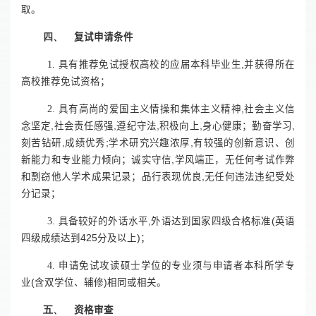
取。
四、
复试申请条件
1.
具有推荐免试授权高校的应届本科毕业生
,
并获得所在
高校推荐免试资格；
2.
具有高尚的爱国主义情操和集体主义精神
,
社会主义信
念坚定
,
社会责任感强
,
遵纪守法
,
积极向上
,
身心健康；勤奋学习
,
刻苦钻研
,
成绩优秀
;
学术研究兴趣浓厚
,
有较强的创新意识、创
新能力和专业能力倾向；诚实守信
,
学风端正，无任何考试作弊
和剽窃他人学术成果记录；品行表现优良
,
无任何违法违纪受处
分记录；
3.
具备较好的外话水平
,
外语达到国家四级合格标准
(
英语
四级成绩达到
425
分及以上
)
；
4.
申请免试攻读硕士学位的专业须与申请者本科所学专
业
(
含双学位、辅修
)
相同或相关。
五、
资格审查